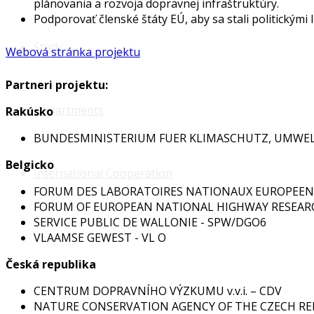
plánovania a rozvoja dopravnej infraštruktúry.
Podporovať členské štáty EÚ, aby sa stali politický
Study
Webová stránka projektu
Partneri projektu:
Departments
Rakúsko
BUNDESMINISTERIUM FUER KLIMASCHUTZ, UMWELT
Belgicko
International Cooperation
FORUM DES LABORATOIRES NATIONAUX EUROPEEN
FORUM OF EUROPEAN NATIONAL HIGHWAY RESEARCH
SERVICE PUBLIC DE WALLONIE - SPW/DGO6
VLAAMSE GEWEST - VL O
Česká republika
CENTRUM DOPRAVNÍHO VÝZKUMU v.v.i. – CDV
NATURE CONSERVATION AGENCY OF THE CZECH REP