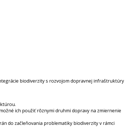
tegrácie biodiverzity s rozvojom dopravnej infraštruktúry
uktúrou.
je možné ich použiť rôznymi druhmi dopravy na zmiernenie
án do začleňovania problematiky biodiverzity v rámci