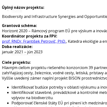
Úplný názov projektu:
Home
Biodiversity and Infrastructure Synergies and Opportunit
Grantová schéma:
Horizont 2020 – Rámcový program EÚ pre výskum a inovác
FPVaI
Koordinátor projektu za FPV:
prof. RNDr. František Petrovič, PhD.
, Katedra ekológie a e
Doba realizácie:
január 2021 – jún 2023
Research Teams
Ciele projektu:
Hlavným cieľom projektu riešeného konzorciom 39 partnerov
zahŕňajúcej cesty, železnice, vodné cesty, letiská, prístavy 
Projects
Vyššie uvedený zámer naplní projekt BISON prostredníctvo
Identifikovať budúce potreby v oblasti výskumu a inov
Flood
Identifikovať stavebné, prevádzkové a kontrolné metó
vplyvov na biodiverzitu.
Future Students
Podporovať členské štáty EÚ pri plnení ich medzinár