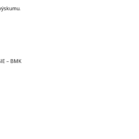
 výskumu.
IE – BMK