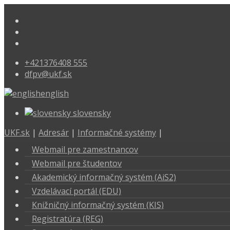
+421376408 555
dfpv@ukf.sk
english
slovensky
UKF.sk
|
Adresár
|
Informačné systémy
|
Webmail pre zamestnancov
Webmail pre študentov
Akademický informačný systém (AiS2)
Vzdelávací portál (EDU)
Knižničný informačný systém (KIS)
Registratúra (REG)