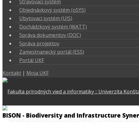
Stravovací systém
Objednávkový systém (oSYS)
Ubytovací systém (UIS)
Dochádzkový systém (WATT)
Správa dokumentov (DOC)
Správa projektov
Zamestnanecký portál (ESS)
Portál UKF
Kontakt
|
Moja UKF
BISON - Biodiversity and Infrastructure Syn