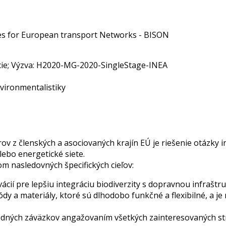
ies for European transport Networks - BISON
ie; Výzva: H2020-MG-2020-SingleStage-INEA
nvironmentalistiky
 z členských a asociovaných krajín EÚ je riešenie otázky in
alebo energetické siete.
m nasledovných špecifických cieľov:
ácií pre lepšiu integráciu biodiverzity s dopravnou infraštr
dy a materiály, ktoré sú dlhodobo funkčné a flexibilné, a 
odných záväzkov angažovaním všetkých zainteresovaných str