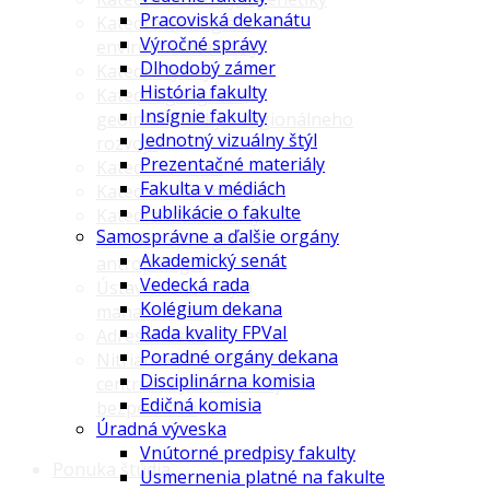
Pracoviská dekanátu
Katedra ekológie a
Výročné správy
environmentalistiky
Dlhodobý zámer
Katedra fyziky
História fakulty
Katedra geografie,
Insígnie fakulty
geoinformatiky a regionálneho
Jednotný vizuálny štýl
rozvoja
Prezentačné materiály
Katedra chémie
Fakulta v médiách
Katedra informatiky
Publikácie o fakulte
Katedra matematiky
Samosprávne a ďalšie orgány
Katedra zoológie a
Akademický senát
antropológie
Vedecká rada
Ústav ekonomiky a
Kolégium dekana
manažmentu
Rada kvality FPVaI
Adresár osôb
Poradné orgány dekana
Nitrianske kompetenčné
Disciplinárna komisia
centrum kybernetickej
Edičná komisia
bezpečnosti
Úradná výveska
Vnútorné predpisy fakulty
Ponuka štúdia
Usmernenia platné na fakulte