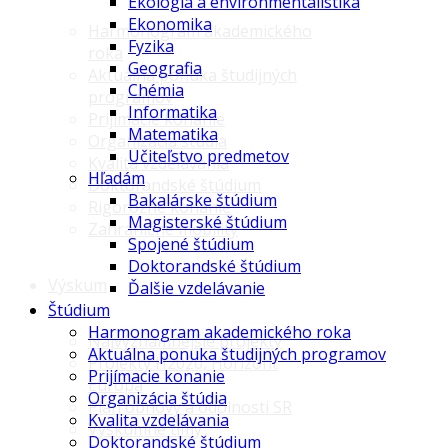
Ekológia a environmentalistika
Ekonomika
Harmonogram akademického
Fyzika
roka
Geografia
Aktuálna ponuka študijných
Chémia
programov
Informatika
Prijímacie konanie
Matematika
Organizácia štúdia
Učiteľstvo predmetov
Kvalita vzdelávania
Hľadám
Doktorandské štúdium
Bakalárske štúdium
Rigorózne konanie
Magisterské štúdium
Zahraničné mobility
Spojené štúdium
Doktorandské štúdium
Výskum
Ďalšie vzdelávanie
Štúdium
Harmonogram akademického roka
Najvýznamnejšie projekty
Aktuálna ponuka študijných programov
Projekty H2020, Horizont
Prijímacie konanie
Európa
Organizácia štúdia
Plán obnovy a odolnosti SR
Kvalita vzdelávania
Výskumné tímy
Doktorandské štúdium