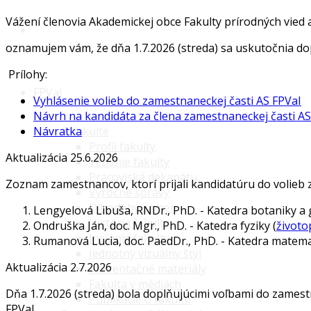
Vážení členovia Akademickej obce Fakulty prírodných vied a
oznamujem vám, že dňa 1.7.2026 (streda) sa uskutočnia d
Prílohy:
FPVaI
Vyhlásenie volieb do zamestnaneckej časti AS FPVaI
Návrh na kandidáta za člena zamestnaneckej časti AS
O fakulte
Návratka
Profil fakulty
Aktualizácia 25.6.2026
Vedenie fakulty
Pracoviská dekanátu
Zoznam zamestnancov, ktorí prijali kandidatúru do volieb 
Výročné správy
Dlhodobý zámer
Lengyelová Libuša, RNDr., PhD. - Katedra botaniky a 
História fakulty
Ondruška Ján, doc. Mgr., PhD. - Katedra fyziky (
životo
Insígnie fakulty
Rumanová Lucia, doc. PaedDr., PhD. - Katedra matema
Jednotný vizuálny štýl
Aktualizácia 2.7.2026
Prezentačné materiály
Fakulta v médiách
Dňa 1.7.2026 (streda) bola doplňujúcimi voľbami do zames
Publikácie o fakulte
FPVaI.