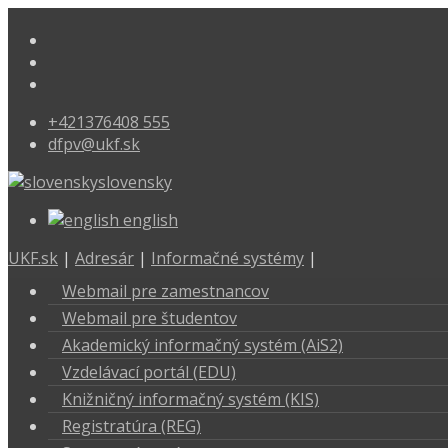
+421376408 555
dfpv@ukf.sk
slovensky
english
UKF.sk
|
Adresár
|
Informačné systémy
|
Webmail pre zamestnancov
Webmail pre študentov
Akademický informačný systém (AiS2)
Vzdelávací portál (EDU)
Knižničný informačný systém (KIS)
Registratúra (REG)