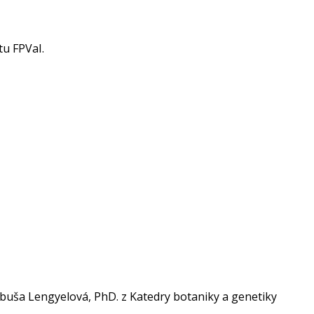
tu FPVaI.
buša Lengyelová, PhD. z Katedry botaniky a genetiky