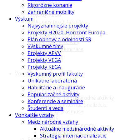
Projekty APVV
Rigorózne konanie
Projekty VEGA
Zahraničné mobility
Projekty KEGA
Výskum
Výskumný profil fakulty
Najvýznamnejšie projekty
Unikátne laboratóriá
Projekty H2020, Horizont Európa
Habilitácie a inaugurácie
Plán obnovy a odolnosti SR
Popularizačné aktivity
Výskumné tímy
Konferencie a semináre
Projekty APVV
Študenti a veda
Projekty VEGA
Projekty KEGA
Vonkajšie vzťahy
Výskumný profil fakulty
Unikátne laboratóriá
Habilitácie a inaugurácie
Medzinárodné vzťahy
Popularizačné aktivity
Aktuálne medzinárodné aktivity
Konferencie a semináre
Stratégia internacionalizácie
Študenti a veda
Mobility Erasmus+
Vonkajšie vzťahy
CEEPUS
Medzinárodné vzťahy
Iné mobilitné programy
Aktuálne medzinárodné aktivity
Koordinácia mobilít na FPVaI
Stratégia internacionalizácie
Regionálna spolupráca