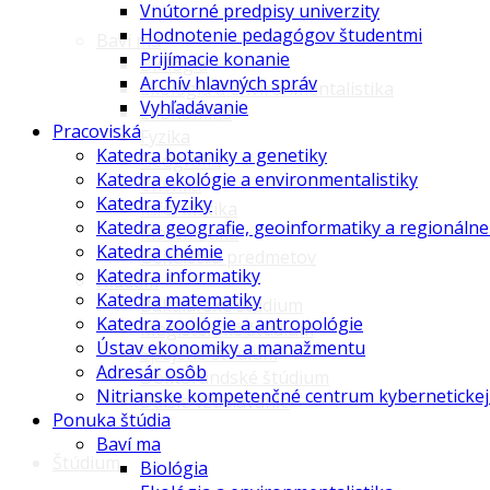
Vnútorné predpisy univerzity
Hodnotenie pedagógov študentmi
Baví ma
Prijímacie konanie
Biológia
Archív hlavných správ
Ekológia a environmentalistika
Vyhľadávanie
Ekonomika
Pracoviská
Fyzika
Katedra botaniky a genetiky
Geografia
Katedra ekológie a environmentalistiky
Chémia
Katedra fyziky
Informatika
Katedra geografie, geoinformatiky a regionáln
Matematika
Katedra chémie
Učiteľstvo predmetov
Katedra informatiky
Hľadám
Katedra matematiky
Bakalárske štúdium
Katedra zoológie a antropológie
Magisterské štúdium
Ústav ekonomiky a manažmentu
Spojené štúdium
Adresár osôb
Doktorandské štúdium
Nitrianske kompetenčné centrum kybernetickej
Ďalšie vzdelávanie
Ponuka štúdia
Baví ma
Štúdium
Biológia