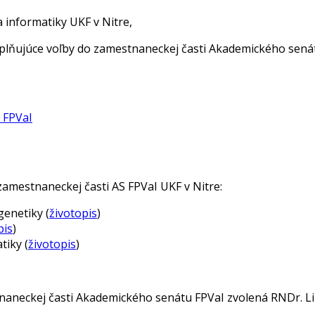
 informatiky UKF v Nitre,
oplňujúce voľby do zamestnaneckej časti Akademického sená
 FPVaI
zamestnaneckej časti AS FPVaI UKF v Nitre:
genetiky (
životopis
)
pis
)
tiky (
životopis
)
tnaneckej časti Akademického senátu FPVaI zvolená RNDr. Li