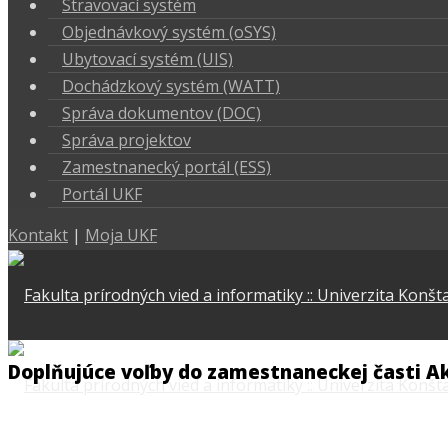
Stravovací systém
Objednávkový systém (oSYS)
Ubytovací systém (UIS)
Dochádzkový systém (WATT)
Správa dokumentov (DOC)
Správa projektov
Zamestnanecký portál (ESS)
Portál UKF
Kontakt
|
Moja UKF
Doplňujúce voľby do zamestnaneckej časti Ak