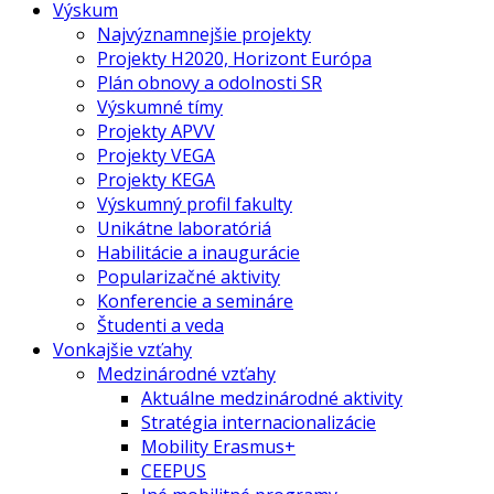
Výskum
Najvýznamnejšie projekty
Projekty H2020, Horizont Európa
Plán obnovy a odolnosti SR
Výskumné tímy
Projekty APVV
Projekty VEGA
Projekty KEGA
Výskumný profil fakulty
Unikátne laboratóriá
Habilitácie a inaugurácie
Popularizačné aktivity
Konferencie a semináre
Študenti a veda
Vonkajšie vzťahy
Medzinárodné vzťahy
Aktuálne medzinárodné aktivity
Stratégia internacionalizácie
Mobility Erasmus+
CEEPUS