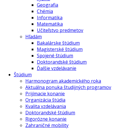
Geografia
Chémia
Informatika
Matematika
Učiteľstvo predmetov
Hľadám
Bakalárske štúdium
Magisterské štúdium
Spojené štúdium
Doktorandské štúdium
Ďalšie vzdelávanie
Štúdium
Harmonogram akademického roka
Aktuálna ponuka študijných programov
Prijímacie konanie
Organizácia štúdia
Kvalita vzdelávania
Doktorandské štúdium
Rigorózne konanie
Zahraničné mobility