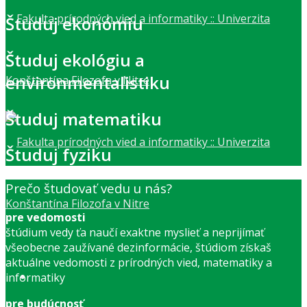
Študuj ekonómiu
Študuj ekológiu a
environmentalistiku
Študuj matematiku
Študuj fyziku
Prečo študovať vedu u nás?
pre vedomosti
štúdium vedy ťa naučí exaktne myslieť a neprijímať
všeobecne zaužívané dezinformácie, štúdiom získaš
aktuálne vedomosti z prírodných vied, matematiky a
informatiky
pre budúcnosť