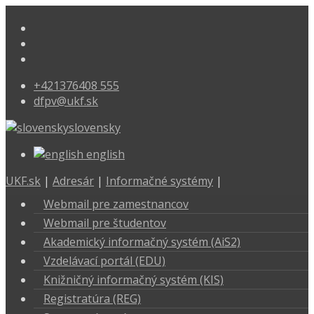
+421376408 555
dfpv@ukf.sk
slovensky
english
UKF.sk
|
Adresár
|
Informačné systémy
|
Webmail pre zamestnancov
Webmail pre študentov
Akademický informačný systém (AiS2)
Vzdelávací portál (EDU)
Knižničný informačný systém (KIS)
Registratúra (REG)