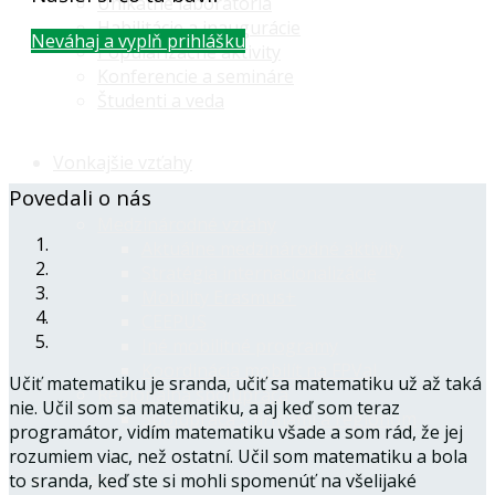
Unikátne laboratóriá
Habilitácie a inaugurácie
Neváhaj a vyplň prihlášku
Popularizačné aktivity
Konferencie a semináre
Študenti a veda
Vonkajšie vzťahy
Povedali o nás
Medzinárodné vzťahy
Aktuálne medzinárodné aktivity
Stratégia internacionalizácie
Mobility Erasmus+
CEEPUS
Iné mobilitné programy
Koordinácia mobilít na FPVaI
Učiť matematiku je sranda, učiť sa matematiku už až taká
Regionálna spolupráca
nie. Učil som sa matematiku, a aj keď som teraz
Spolupráca s firmami a regiónom
programátor, vidím matematiku všade a som rád, že jej
rozumiem viac, než ostatní. Učil som matematiku a bola
to sranda, keď ste si mohli spomenúť na všelijaké
Horizon