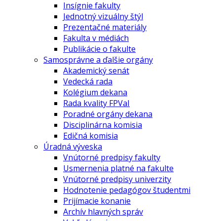
Insígnie fakulty
Jednotný vizuálny štýl
Prezentačné materiály
Fakulta v médiách
Publikácie o fakulte
Samosprávne a ďalšie orgány
Akademický senát
Vedecká rada
Kolégium dekana
Rada kvality FPVaI
Poradné orgány dekana
Disciplinárna komisia
Edičná komisia
Úradná výveska
Vnútorné predpisy fakulty
Usmernenia platné na fakulte
Vnútorné predpisy univerzity
Hodnotenie pedagógov študentmi
Prijímacie konanie
Archív hlavných správ