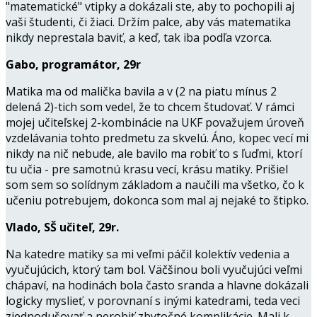
"matematické" vtipky a dokázali ste, aby to pochopili aj
vaši študenti, či žiaci. Držím palce, aby vás matematika
nikdy neprestala baviť, a keď, tak iba podľa vzorca.
Gabo, programátor, 29r
Matika ma od malička bavila a v (2 na piatu mínus 2
delená 2)-tich som vedel, že to chcem študovať. V rámci
mojej učiteľskej 2-kombinácie na UKF považujem úroveň
vzdelávania tohto predmetu za skvelú. Áno, kopec vecí mi
nikdy na nič nebude, ale bavilo ma robiť to s ľuďmi, ktorí
tu učia - pre samotnú krasu vecí, krásu matiky. Prišiel
som sem so solídnym základom a naučili ma všetko, čo k
učeniu potrebujem, dokonca som mal aj nejaké to štipko.
Vlado, SŠ učiteľ, 29r.
Na katedre matiky sa mi veľmi páčil kolektív vedenia a
vyučujúcich, ktorý tam bol. Väčšinou boli vyučujúci veľmi
chápaví, na hodinách bola často sranda a hlavne dokázali
logicky myslieť, v porovnaní s inými katedrami, teda veci
zjednodušovať a nerobiť zbytočné komplikácie. Mali k