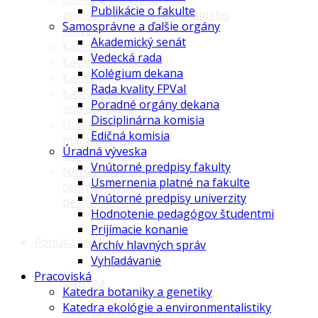
Publikácie o fakulte
geoinformatiky a regionálneho
Samosprávne a ďalšie orgány
rozvoja
Akademický senát
Katedra chémie
Vedecká rada
Katedra informatiky
Kolégium dekana
Katedra matematiky
Rada kvality FPVaI
Katedra zoológie a
Poradné orgány dekana
antropológie
Disciplinárna komisia
Ústav ekonomiky a
Edičná komisia
manažmentu
Úradná výveska
Adresár osôb
Vnútorné predpisy fakulty
Nitrianske kompetenčné
Usmernenia platné na fakulte
centrum kybernetickej
Vnútorné predpisy univerzity
bezpečnosti
Hodnotenie pedagógov študentmi
Prijímacie konanie
Ponuka štúdia
Archív hlavných správ
Vyhľadávanie
Pracoviská
Baví ma
Katedra botaniky a genetiky
Biológia
Katedra ekológie a environmentalistiky
Ekológia a environmentalistika