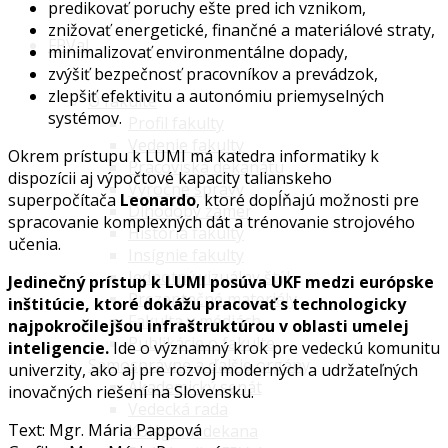
predikovať poruchy ešte pred ich vznikom,
znižovať energetické, finančné a materiálové straty,
FPVaI
minimalizovať environmentálne dopady,
zvýšiť bezpečnosť pracovníkov a prevádzok,
zlepšiť efektivitu a autonómiu priemyselných
O fakulte
systémov.
Profil fakulty
Vedenie fakulty
Okrem prístupu k LUMI má katedra informatiky k
Pracoviská dekanátu
dispozícii aj výpočtové kapacity talianskeho
Výročné správy
superpočítača
Leonardo
, ktoré dopĺňajú možnosti pre
Dlhodobý zámer
spracovanie komplexných dát a trénovanie strojového
História fakulty
učenia.
Insígnie fakulty
Jednotný vizuálny štýl
Jedinečný prístup k LUMI posúva UKF medzi európske
Prezentačné materiály
inštitúcie, ktoré dokážu pracovať s technologicky
Fakulta v médiách
najpokročilejšou infraštruktúrou v oblasti umelej
Publikácie o fakulte
inteligencie.
Ide o významný krok pre vedeckú komunitu
Samosprávne a ďalšie orgány
univerzity, ako aj pre rozvoj moderných a udržateľných
Akademický senát
inovačných riešení na Slovensku.
Vedecká rada
Text: Mgr. Mária Pappová
Kolégium dekana