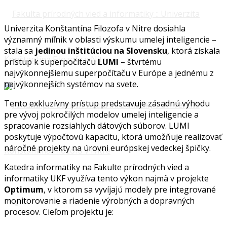
Univerzita Konštantína Filozofa v Nitre dosiahla
významný míľnik v oblasti výskumu umelej inteligencie –
stala sa
jedinou inštitúciou na Slovensku
, ktorá získala
prístup k superpočítaču
LUMI
– štvrtému
najvýkonnejšiemu superpočítaču v Európe a jednému z
najvýkonnejších systémov na svete.
Tento exkluzívny prístup predstavuje zásadnú výhodu
pre vývoj pokročilých modelov umelej inteligencie a
spracovanie rozsiahlych dátových súborov. LUMI
poskytuje výpočtovú kapacitu, ktorá umožňuje realizovať
náročné projekty na úrovni európskej vedeckej špičky.
Katedra informatiky na Fakulte prírodných vied a
informatiky UKF využíva tento výkon najmä v projekte
Optimum
, v ktorom sa vyvíjajú modely pre integrované
monitorovanie a riadenie výrobných a dopravných
procesov. Cieľom projektu je: