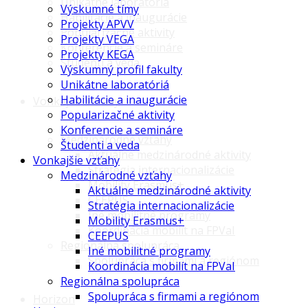
Unikátne laboratóriá
Výskumné tímy
Habilitácie a inaugurácie
Projekty APVV
Popularizačné aktivity
Projekty VEGA
Konferencie a semináre
Projekty KEGA
Študenti a veda
Výskumný profil fakulty
Unikátne laboratóriá
Habilitácie a inaugurácie
Vonkajšie vzťahy
Popularizačné aktivity
Konferencie a semináre
Medzinárodné vzťahy
Študenti a veda
Aktuálne medzinárodné aktivity
Vonkajšie vzťahy
Stratégia internacionalizácie
Medzinárodné vzťahy
Mobility Erasmus+
Aktuálne medzinárodné aktivity
CEEPUS
Stratégia internacionalizácie
Iné mobilitné programy
Mobility Erasmus+
Koordinácia mobilít na FPVaI
CEEPUS
Regionálna spolupráca
Iné mobilitné programy
Spolupráca s firmami a regiónom
Koordinácia mobilít na FPVaI
Regionálna spolupráca
Spolupráca s firmami a regiónom
Horizon