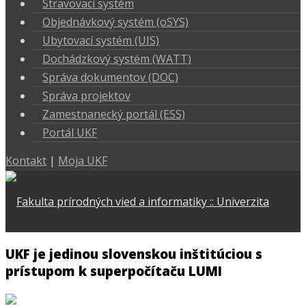
Stravovací systém
Objednávkový systém (oSYS)
Ubytovací systém (UIS)
Dochádzkový systém (WATT)
Správa dokumentov (DOC)
Správa projektov
Zamestnanecký portál (ESS)
Portál UKF
Kontakt
|
Moja UKF
UKF je jedinou slovenskou inštitúciou s
prístupom k superpočítaču LUMI