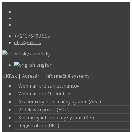
+421376408 555
dfpv@ukf.sk
slovensky
english
UKF.sk
|
Adresár
|
Informačné systémy
|
Webmail pre zamestnancov
Webmail pre študentov
Akademický informačný systém (AiS2)
Vzdelávací portál (EDU)
Knižničný informačný systém (KIS)
Registratúra (REG)