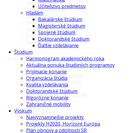
programov
Učiteľstvo predmetov
Prijímacie konanie
Hľadám
Organizácia štúdia
Bakalárske štúdium
Kvalita vzdelávania
Magisterské štúdium
Doktorandské štúdium
Spojené štúdium
Rigorózne konanie
Doktorandské štúdium
Zahraničné mobility
Ďalšie vzdelávanie
Štúdium
Výskum
Harmonogram akademického roka
Aktuálna ponuka študijných programov
Prijímacie konanie
Najvýznamnejšie projekty
Organizácia štúdia
Projekty H2020, Horizont
Kvalita vzdelávania
Európa
Doktorandské štúdium
Plán obnovy a odolnosti SR
Rigorózne konanie
Výskumné tímy
Zahraničné mobility
Projekty APVV
Výskum
Projekty VEGA
Najvýznamnejšie projekty
Projekty KEGA
Projekty H2020, Horizont Európa
Výskumný profil fakulty
Plán obnovy a odolnosti SR