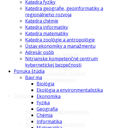
Katedra fyziky
Ekonomika
Katedra geografie, geoinformatiky a
Fyzika
regionálneho rozvoja
Geografia
Katedra chémie
Chémia
Katedra informatiky
Informatika
Katedra matematiky
Matematika
Katedra zoológie a antropológie
Učiteľstvo predmetov
Ústav ekonomiky a manažmentu
Hľadám
Adresár osôb
Bakalárske štúdium
Nitrianske kompetenčné centrum
Magisterské štúdium
kybernetickej bezpečnosti
Spojené štúdium
Ponuka štúdia
Doktorandské štúdium
Baví ma
Ďalšie vzdelávanie
Biológia
Ekológia a environmentalistika
Štúdium
Ekonomika
Fyzika
Geografia
Harmonogram akademického
Chémia
roka
Informatika
Aktuálna ponuka študijných
Matematika