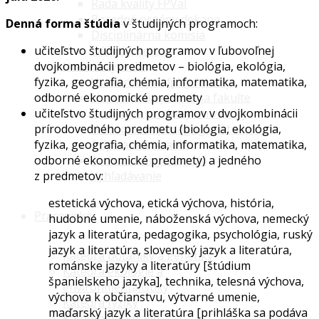
Rada kvality FPVaI
Poradné orgány dekana
Denná forma štúdia
v študijných programoch:
Disciplinárna komisia
Edičná komisia
učiteľstvo študijných programov v ľubovoľnej
Úradná výveska
dvojkombinácii predmetov – biológia, ekológia,
Vnútorné predpisy fakulty
fyzika, geografia, chémia, informatika, matematika,
Usmernenia platné na fakulte
odborné ekonomické predmety
Vnútorné predpisy univerzity
učiteľstvo študijných programov v dvojkombinácii
Hodnotenie pedagógov študentmi
prírodovedného predmetu (biológia, ekológia,
Prijímacie konanie
fyzika, geografia, chémia, informatika, matematika,
Archív hlavných správ
odborné ekonomické predmety) a jedného
Vyhľadávanie
z predmetov:
estetická výchova, etická výchova, história,
Pracoviská
hudobné umenie, náboženská výchova, nemecký
jazyk a literatúra, pedagogika, psychológia, ruský
jazyk a literatúra, slovenský jazyk a literatúra,
Katedra botaniky a genetiky
románske jazyky a literatúry [štúdium
Katedra ekológie a
španielskeho jazyka], technika, telesná výchova,
environmentalistiky
výchova k občianstvu, výtvarné umenie,
Katedra fyziky
maďarský jazyk a literatúra [prihláška sa podáva
Katedra geografie,