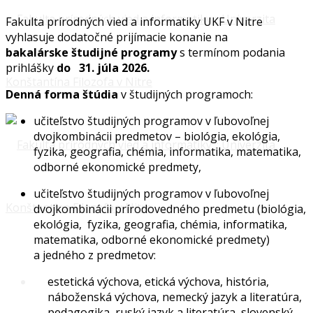
Fakulta prírodných vied a informatiky UKF v Nitre
vyhlasuje dodatočné prijímacie konanie na
bakalárske študijné programy
s termínom podania
prihlášky
do
31. júla 2026.
Denná forma štúdia
v študijných programoch:
učiteľstvo študijných programov v ľubovoľnej
dvojkombinácii predmetov – biológia, ekológia,
fyzika, geografia, chémia, informatika, matematika,
odborné ekonomické predmety,
učiteľstvo študijných programov v ľubovoľnej
dvojkombinácii prírodovedného predmetu (biológia,
ekológia, fyzika, geografia, chémia, informatika,
matematika, odborné ekonomické predmety)
a jedného z predmetov:
estetická výchova, etická výchova, história,
náboženská výchova, nemecký jazyk a literatúra,
pedagogika, ruský jazyk a literatúra, slovenský