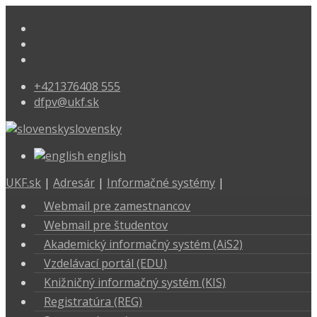
+421376408 555
dfpv@ukf.sk
slovensky
english
UKF.sk
|
Adresár
|
Informačné systémy
|
Webmail pre zamestnancov
Webmail pre študentov
Akademický informačný systém (AiS2)
Vzdelávací portál (EDU)
Knižničný informačný systém (KIS)
Registratúra (REG)