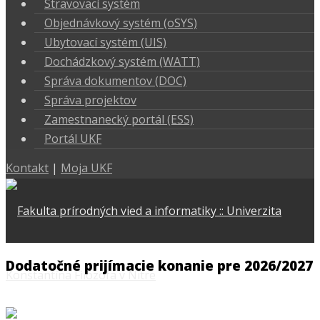
Stravovací systém
Objednávkový systém (oSYS)
Ubytovací systém (UIS)
Dochádzkový systém (WATT)
Správa dokumentov (DOC)
Správa projektov
Zamestnanecký portál (ESS)
Portál UKF
Kontakt
|
Moja UKF
Dodatočné prijímacie konanie pre 2026/2027