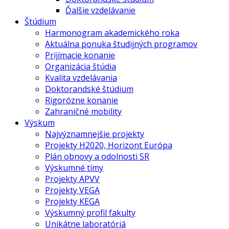
Ďalšie vzdelávanie
Štúdium
Harmonogram akademického roka
Aktuálna ponuka študijných programov
Prijímacie konanie
Organizácia štúdia
Kvalita vzdelávania
Doktorandské štúdium
Rigorózne konanie
Zahraničné mobility
Výskum
Najvýznamnejšie projekty
Projekty H2020, Horizont Európa
Plán obnovy a odolnosti SR
Výskumné tímy
Projekty APVV
Projekty VEGA
Projekty KEGA
Výskumný profil fakulty
Unikátne laboratóriá