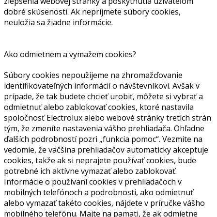
zlepšenia webovej stránky a poskytnutia užívateľom
dobré skúsenosti. Ak neprijmete súbory cookies,
neuložia sa žiadne informácie.
Ako odmietnem a vymažem cookies?
Súbory cookies nepoužijeme na zhromažďovanie
identifikovateľných informácií o návštevníkovi. Avšak v
prípade, že tak budete chcieť urobiť, môžete si vybrať a
odmietnuť alebo zablokovať cookies, ktoré nastavila
spoločnosť Electrolux alebo webové stránky tretích strán
tým, že zmeníte nastavenia vášho prehliadača. Ohľadne
ďalších podrobností pozri „funkcia pomoc“. Vezmite na
vedomie, že väčšina prehliadačov automaticky akceptuje
cookies, takže ak si neprajete používať cookies, bude
potrebné ich aktívne vymazať alebo zablokovať.
Informácie o používaní cookies v prehliadačoch v
mobilných telefónoch a podrobnosti, ako odmietnuť
alebo vymazať takéto cookies, nájdete v príručke vášho
mobilného telefónu. Majte na pamäti, že ak odmietne