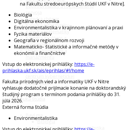
na Fakultu stredoeurópskych štúdií UKF v Nitre].
geoinformatiky a regionálneho
rozvoja
Biológia
Katedra chémie
Digitálna ekonomika
Katedra informatiky
Environmentalistika v krajinnom plánovaní a praxi
Katedra matematiky
Fyzika materiálov
Katedra zoológie a
Geografia v regionálnom rozvoji
antropológie
Matematicko- štatistické a informačné metódy v
Ústav ekonomiky a
ekonómii a finančníctve
manažmentu
Adresár osôb
Vstup do elektronickej prihlášky:
https://e-
Nitrianske kompetenčné
prihlaska.ukf.sk/ais/eprihlas/#!/home
centrum kybernetickej
Fakulta prírodných vied a informatiky UKF v Nitre
bezpečnosti
vyhlasuje dodatočné prijímacie konanie na doktorandský
študijný program s termínom podania prihlášky do 31.
Ponuka štúdia
júla 2026.
Externá forma štúdia
Baví ma
Environmentalistika
Biológia
Ekológia a environmentalistika
Vstup do elektronickej prihlášky:
https://e-