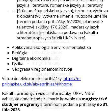
jazyk a literatúra, románske jazyky a literatúry
[štúdium španielskeho jazyka], technika, výchova
FPVaI
k občianstvu, výtvarné umenie, hudobné umenie
[termín podania prihlášky: 6.7.2026; plánované
O fakulte
talentové skúšky: 17.8.2026], maďarský jazyk
Profil fakulty
a literatúra [prihláška sa podáva na Fakultu
Vedenie fakulty
stredoeurópskych štúdií UKF v Nitre].
Pracoviská dekanátu
Výročné správy
Aplikovaná ekológia a environmentalistika
Dlhodobý zámer
Biológia
História fakulty
Digitálna ekonomika
Insígnie fakulty
Fyzika
Jednotný vizuálny štýl
Geografia v regionálnom rozvoji
Prezentačné materiály
Vstup do elektronickej prihlášky:
https://e-
Fakulta v médiách
prihlaska.ukf.sk/ais/eprihlas/#!/home
Publikácie o fakulte
Samosprávne a ďalšie orgány
Fakulta prírodných vied a informatiky UKF v Nitre
Akademický senát
vyhlasuje dodatočné prijímacie konanie na
magisterské
Vedecká rada
študijné programy
s termínom podania prihlášky
do
31.
Kolégium dekana
júla 2026.