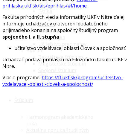
Ekonomika
prihlaska.ukf.sk/ais/eprihlas/#!/home
Fyzika
Fakulta prírodných vied a informatiky UKF v Nitre ďalej
Geografia
informuje uchádzačov o otvorení dodatočného
Chémia
prijímacieho konania na spoločný študijný program
Informatika
spojeného I. a II. stupňa
Matematika
Učiteľstvo predmetov
učiteľstvo vzdelávacej oblasti Človek a spoločnosť.
Hľadám
Bakalárske štúdium
Uchádzač podáva prihlášku na Filozofickú fakultu UKF v
Magisterské štúdium
Nitre.
Spojené štúdium
Doktorandské štúdium
Viac o programe:
https://ff.ukf.sk/program/ucitelstvo-
Ďalšie vzdelávanie
vzdelavacej-oblasti-clovek-a-spolocnost/
Štúdium
Harmonogram akademického
roka
Aktuálna ponuka študijných