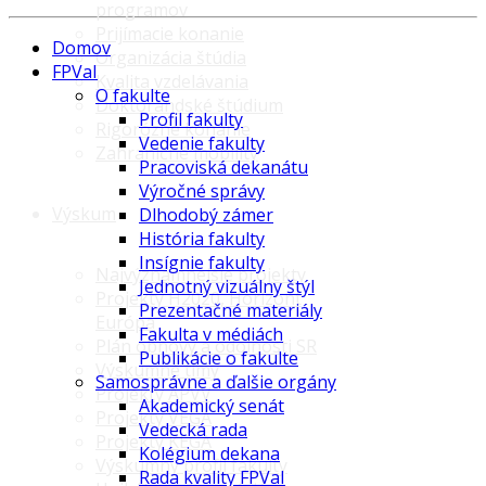
programov
Prijímacie konanie
Domov
Organizácia štúdia
FPVaI
Kvalita vzdelávania
O fakulte
Doktorandské štúdium
Profil fakulty
Rigorózne konanie
Vedenie fakulty
Zahraničné mobility
Pracoviská dekanátu
Výročné správy
Výskum
Dlhodobý zámer
História fakulty
Insígnie fakulty
Najvýznamnejšie projekty
Jednotný vizuálny štýl
Projekty H2020, Horizont
Prezentačné materiály
Európa
Fakulta v médiách
Plán obnovy a odolnosti SR
Publikácie o fakulte
Výskumné tímy
Samosprávne a ďalšie orgány
Projekty APVV
Akademický senát
Projekty VEGA
Vedecká rada
Projekty KEGA
Kolégium dekana
Výskumný profil fakulty
Rada kvality FPVaI