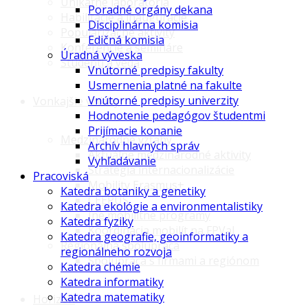
Unikátne laboratóriá
Poradné orgány dekana
Habilitácie a inaugurácie
Disciplinárna komisia
Popularizačné aktivity
Edičná komisia
Konferencie a semináre
Úradná výveska
Študenti a veda
Vnútorné predpisy fakulty
Usmernenia platné na fakulte
Vnútorné predpisy univerzity
Vonkajšie vzťahy
Hodnotenie pedagógov študentmi
Prijímacie konanie
Medzinárodné vzťahy
Archív hlavných správ
Aktuálne medzinárodné aktivity
Vyhľadávanie
Stratégia internacionalizácie
Pracoviská
Mobility Erasmus+
Katedra botaniky a genetiky
CEEPUS
Katedra ekológie a environmentalistiky
Iné mobilitné programy
Katedra fyziky
Koordinácia mobilít na FPVaI
Katedra geografie, geoinformatiky a
Regionálna spolupráca
regionálneho rozvoja
Spolupráca s firmami a regiónom
Katedra chémie
Katedra informatiky
Katedra matematiky
Horizon