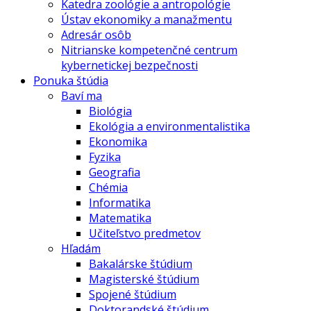
Katedra zoológie a antropológie
Ústav ekonomiky a manažmentu
Adresár osôb
Nitrianske kompetenčné centrum
kybernetickej bezpečnosti
Ponuka štúdia
Baví ma
Biológia
Ekológia a environmentalistika
Ekonomika
Fyzika
Geografia
Chémia
Informatika
Matematika
Učiteľstvo predmetov
Hľadám
Bakalárske štúdium
Magisterské štúdium
Spojené štúdium
Doktorandské štúdium