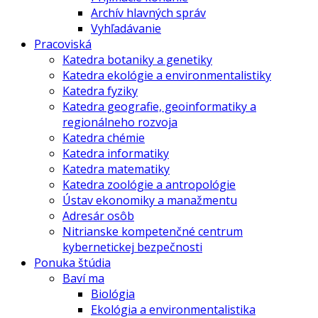
Archív hlavných správ
Vyhľadávanie
Pracoviská
Katedra botaniky a genetiky
Katedra ekológie a environmentalistiky
Katedra fyziky
Katedra geografie, geoinformatiky a
regionálneho rozvoja
Katedra chémie
Katedra informatiky
Katedra matematiky
Katedra zoológie a antropológie
Ústav ekonomiky a manažmentu
Adresár osôb
Nitrianske kompetenčné centrum
kybernetickej bezpečnosti
Ponuka štúdia
Baví ma
Biológia
Ekológia a environmentalistika