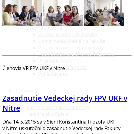
Rada kvality FPVaI
Poradné orgány dekana
Disciplinárna komisia
Edičná komisia
Úradná výveska
Vnútorné predpisy fakulty
Usmernenia platné na fakulte
Vnútorné predpisy univerzity
Hodnotenie pedagógov študentmi
Prijímacie konanie
Archív hlavných správ
Členovia VR FPV UKF v Nitre
Vyhľadávanie
Pracoviská
Zasadnutie Vedeckej rady FPV UKF v
Nitre
Katedra botaniky a genetiky
Katedra ekológie a
environmentalistiky
Dňa 14. 5. 2015 sa v Sieni Konštantína Filozofa UKF
Katedra fyziky
v Nitre uskutočnilo zasadnutie Vedeckej rady Fakulty
Katedra geografie,