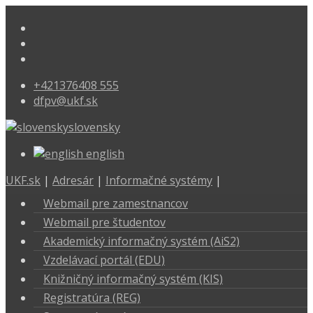
+421376408 555
dfpv@ukf.sk
slovensky
english
UKF.sk
|
Adresár
|
Informačné systémy
|
Webmail pre zamestnancov
Webmail pre študentov
Akademický informačný systém (AiS2)
Vzdelávací portál (EDU)
Knižničný informačný systém (KIS)
Registratúra (REG)