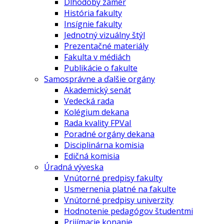
Dlhodobý zámer
História fakulty
Insígnie fakulty
Jednotný vizuálny štýl
Prezentačné materiály
Fakulta v médiách
Publikácie o fakulte
Samosprávne a ďalšie orgány
Akademický senát
Vedecká rada
Kolégium dekana
Rada kvality FPVaI
Poradné orgány dekana
Disciplinárna komisia
Edičná komisia
Úradná výveska
Vnútorné predpisy fakulty
Usmernenia platné na fakulte
Vnútorné predpisy univerzity
Hodnotenie pedagógov študentmi
Prijímacie konanie