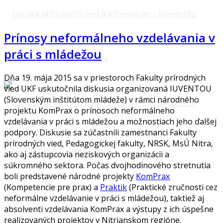
Prínosy neformálneho vzdelávania v
práci s mládežou
Dňa 19. mája 2015 sa v priestoroch Fakulty prírodných
vied UKF uskutočnila diskusia organizovaná IUVENTOU
(Slovenským inštitútom mládeže) v rámci národného
projektu KomPrax o prínosoch neformálneho
vzdelávania v práci s mládežou a možnostiach jeho ďalšej
podpory. Diskusie sa zúčastnili zamestnanci Fakulty
prírodných vied, Pedagogickej fakulty, NRSK, MsÚ Nitra,
ako aj zástupcovia neziskových organizácii a
súkromného sektora. Počas dvojhodinového stretnutia
boli predstavené národné projekty
KomPrax
(Kompetencie pre prax) a
Praktik
(Praktické zručnosti cez
neformálne vzdelávanie v práci s mládežou), taktiež aj
absolventi vzdelávania KomPrax a výstupy z ich úspešne
realizovaných projektov v Nitrianskom regióne.