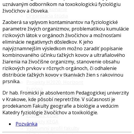
programov
uznávaným odborníkom na toxokologickú fyziológiu
Prijímacie konanie
živočíchov a človeka.
Organizácia štúdia
Zaoberá sa vplyvom kontaminantov na fyziologické
Kvalita vzdelávania
parametre živých organizmov, problematikou kumulácie
Doktorandské štúdium
rizikových látok v orgánoch živočíchov a možnosťami
Rigorózne konanie
eliminácie negatívnych dôsledkov. K jeho
Zahraničné mobility
najvýznamnejším výsledkom možno zaradiť popísanie
kombinovaného účinku ťažkých kovov a ultrafialového
Výskum
žiarenia na živočíšne organizmy, stanovenie obsahu
rizikových prvkov v rôznych orgánoch, či odhalenie
distribúcie ťažkých kovov v tkanivách žien s rakovinou
Najvýznamnejšie projekty
prsníka.
Projekty H2020, Horizont
Európa
Dr hab. Fromicki je absolventom Pedagogickej univerzity
Plán obnovy a odolnosti SR
v Krakowe, kde pôsobí nepretržite. V súčasnosti je
Výskumné tímy
prodekanom Fakulty geografie a biológie a vedúcim
Projekty APVV
Katedry fyziológie živočíchov a toxikológie.
Projekty VEGA
Projekty KEGA
Pozvánka
Výskumný profil fakulty