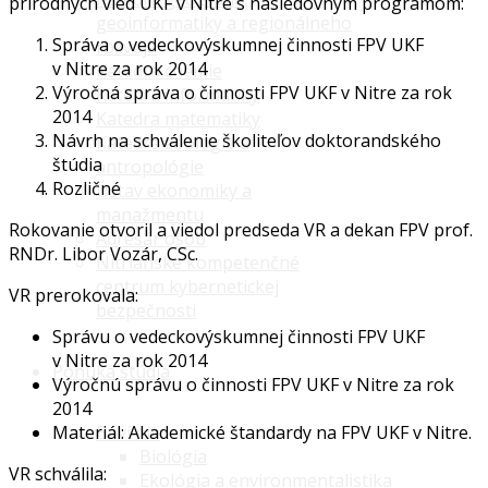
prírodných vied UKF v Nitre s nasledovným programom:
geoinformatiky a regionálneho
Správa o vedeckovýskumnej činnosti FPV UKF
rozvoja
v Nitre za rok 2014
Katedra chémie
Výročná správa o činnosti FPV UKF v Nitre za rok
Katedra informatiky
2014
Katedra matematiky
Návrh na schválenie školiteľov doktorandského
Katedra zoológie a
štúdia
antropológie
Rozličné
Ústav ekonomiky a
manažmentu
Rokovanie otvoril a viedol predseda VR a dekan FPV prof.
Adresár osôb
RNDr. Libor Vozár, CSc.
Nitrianske kompetenčné
centrum kybernetickej
VR prerokovala:
bezpečnosti
Správu o vedeckovýskumnej činnosti FPV UKF
v Nitre za rok 2014
Ponuka štúdia
Výročnú správu o činnosti FPV UKF v Nitre za rok
2014
Baví ma
Materiál: Akademické štandardy na FPV UKF v Nitre.
Biológia
VR schválila:
Ekológia a environmentalistika