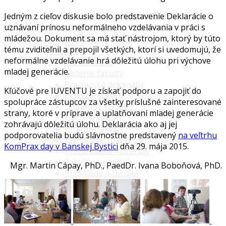
Jedným z cieľov diskusie bolo predstavenie Deklarácie o
FPVaI
uznávaní prínosu neformálneho vzdelávania v práci s
mládežou. Dokument sa má stať nástrojom, ktorý by túto
tému zviditeľnil a prepojil všetkých, ktorí si uvedomujú, že
O fakulte
neformálne vzdelávanie hrá dôležitú úlohu pri výchove
Profil fakulty
mladej generácie.
Vedenie fakulty
Pracoviská dekanátu
Kľúčové pre IUVENTU je získať podporu a zapojiť do
Výročné správy
spolupráce zástupcov za všetky príslušné zainteresované
Dlhodobý zámer
strany, ktoré v príprave a uplatňovaní mladej generácie
História fakulty
zohrávajú dôležitú úlohu. Deklarácia ako aj jej
Insígnie fakulty
podporovatelia budú slávnostne predstavený
na veľtrhu
Jednotný vizuálny štýl
KomPrax day v Banskej Bystici
dňa 29. mája 2015.
Prezentačné materiály
Fakulta v médiách
Mgr. Martin Cápay, PhD., PaedDr. Ivana Boboňová, PhD.
Publikácie o fakulte
Samosprávne a ďalšie orgány
Akademický senát
Vedecká rada
Kolégium dekana