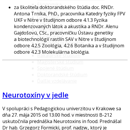
Ekonomika
za školiteľa doktorandského štúdia doc. RNDr.
Fyzika
Antona Trníka, PhD., pracovníka Katedry fyziky FPV
Geografia
UKF v Nitre v študijnom odbore 4.1.3 Fyzika
Chémia
kondenzovaných látok a akustika a RNDr. Alenu
Informatika
Gajdošovú, CSc., pracovníčku Ústavu genetiky
Matematika
a biotechnológií rastlín SAV v Nitre v študijnom
Učiteľstvo predmetov
odbore 4.2.5 Zoológia, 4.2.6 Botanika a v študijnom
Hľadám
odbore 4.2.3 Molekulárna biológia.
Bakalárske štúdium
Magisterské štúdium
Spojené štúdium
Doktorandské štúdium
Ďalšie vzdelávanie
Neurotoxíny v jedle
Štúdium
V spolupráci s Pedagogickou univerzitou v Krakowe sa
Harmonogram akademického
dňa 27. mája 2015 od 13.00 hod. v miestnosti B-212
roka
uskutočnila prednáška Neurotoxins in food. Prednášal
Aktuálna ponuka študijných
Dr hab. Grzegorz Formicki, prof. nadzw., ktorý je