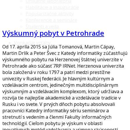
Unikátne laboratóriá
Habilitácie a inaugurácie
Popularizačné aktivity
Konferencie a semináre
Študenti a veda
Výskumný pobyt v Petrohrade
Vonkajšie vzťahy
Od 17. apríla 2015 sa Júlia Tomanová, Martin Cápay,
Martin Drlík a Peter Švec z Katedy informatiky zúčastňujú
Medzinárodné vzťahy
výskumného pobytu na Herzenovej štátnej univerzite v
Aktuálne medzinárodné aktivity
Petrohrade ako súčasť 7RP IRNet. Herzenova univerzita
Stratégia internacionalizácie
bola založená v roku 1797 a patrí medzi prestížne
Mobility Erasmus+
univezity v Ruskej federácii. Je
hlavným
kultúrnym
a
CEEPUS
vzdelávacím centrom
,
jedinečným
multidisciplinárnym
Iné mobilitné programy
výskumným
a
vzdelávacím
komplexom
,
ktorý
udržiava
a
Koordinácia mobilít na FPVaI
rozvíja
tie najlepšie
akademické
a
vzdelávacie
tradície
v
Regionálna spolupráca
Rusku
i vo
svete
.
V prvých dňoch pobytu absolvovali
Spolupráca s firmami a regiónom
pracovníci Katedry informatiky sériu seminárov a
stretnutí s vedením a členmi Fakulty informačných
technológií. Cieľom pobytu je výskum v oblasti
Horizon
inovatívnych metód vzdelávania a výmena skúseností