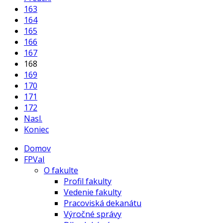
163
164
165
166
167
168
169
170
171
172
Nasl.
Koniec
Domov
FPVaI
O fakulte
Profil fakulty
Vedenie fakulty
Pracoviská dekanátu
Výročné správy