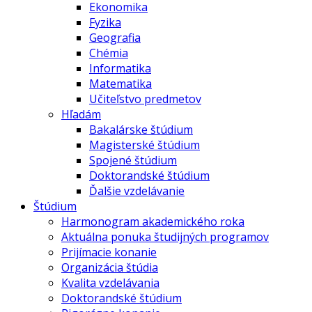
Ekonomika
Fyzika
Geografia
Chémia
Informatika
Matematika
Učiteľstvo predmetov
Hľadám
Bakalárske štúdium
Magisterské štúdium
Spojené štúdium
Doktorandské štúdium
Ďalšie vzdelávanie
Štúdium
Harmonogram akademického roka
Aktuálna ponuka študijných programov
Prijímacie konanie
Organizácia štúdia
Kvalita vzdelávania
Doktorandské štúdium