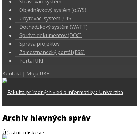
Stravovací systém
Objednávkový systém (oSYS)
Ubytovací systém (UIS)
Dochádzkový systém (WATT)
Správa dokumentov (DOC)
Správa projektov
Zamestnanecký portál (ESS)
Portál UKF
Kontakt
|
Moja UKF
Archív hlavných správ
Účastníci diskusie