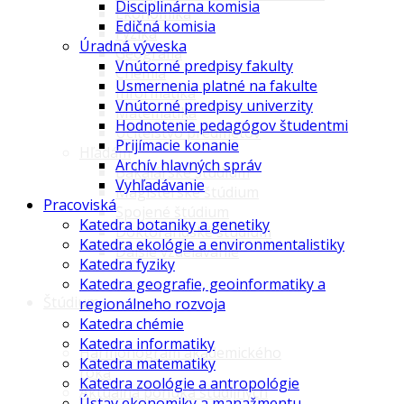
Disciplinárna komisia
Ekonomika
Edičná komisia
Fyzika
Úradná výveska
Geografia
Vnútorné predpisy fakulty
Chémia
Usmernenia platné na fakulte
Informatika
Vnútorné predpisy univerzity
Matematika
Hodnotenie pedagógov študentmi
Učiteľstvo predmetov
Prijímacie konanie
Hľadám
Archív hlavných správ
Bakalárske štúdium
Vyhľadávanie
Magisterské štúdium
Pracoviská
Spojené štúdium
Katedra botaniky a genetiky
Doktorandské štúdium
Katedra ekológie a environmentalistiky
Ďalšie vzdelávanie
Katedra fyziky
Katedra geografie, geoinformatiky a
Štúdium
regionálneho rozvoja
Katedra chémie
Katedra informatiky
Harmonogram akademického
Katedra matematiky
roka
Katedra zoológie a antropológie
Aktuálna ponuka študijných
Ústav ekonomiky a manažmentu