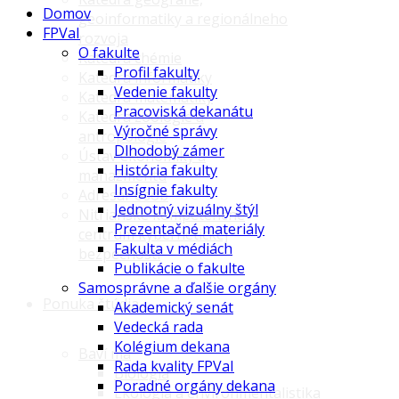
Domov
geoinformatiky a regionálneho
FPVaI
rozvoja
O fakulte
Katedra chémie
Profil fakulty
Katedra informatiky
Vedenie fakulty
Katedra matematiky
Pracoviská dekanátu
Katedra zoológie a
Výročné správy
antropológie
Dlhodobý zámer
Ústav ekonomiky a
História fakulty
manažmentu
Insígnie fakulty
Adresár osôb
Jednotný vizuálny štýl
Nitrianske kompetenčné
Prezentačné materiály
centrum kybernetickej
Fakulta v médiách
bezpečnosti
Publikácie o fakulte
Samosprávne a ďalšie orgány
Ponuka štúdia
Akademický senát
Vedecká rada
Kolégium dekana
Baví ma
Rada kvality FPVaI
Biológia
Poradné orgány dekana
Ekológia a environmentalistika