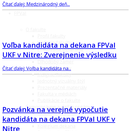
Čítať ďalej: Medzinárodný deň...
FPVaI
O fakulte
Profil fakulty
Vedenie fakulty
Voľba kandidáta na dekana FPVaI
Pracoviská dekanátu
UKF v Nitre: Zverejnenie výsledku
Výročné správy
Dlhodobý zámer
História fakulty
Čítať ďalej: Voľba kandidáta na...
Insígnie fakulty
Jednotný vizuálny štýl
Prezentačné materiály
Fakulta v médiách
Publikácie o fakulte
Samosprávne a ďalšie orgány
Pozvánka na verejné vypočutie
Akademický senát
kandidáta na dekana FPVaI UKF v
Vedecká rada
Kolégium dekana
Nitre