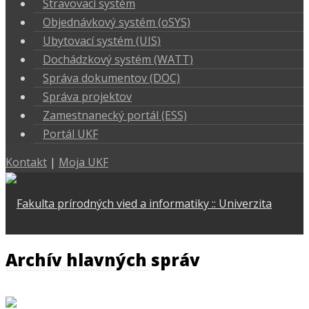
Stravovací systém
Objednávkový systém (oSYS)
Ubytovací systém (UIS)
Dochádzkový systém (WATT)
Správa dokumentov (DOC)
Správa projektov
Zamestnanecký portál (ESS)
Portál UKF
Kontakt
|
Moja UKF
Archív hlavných správ