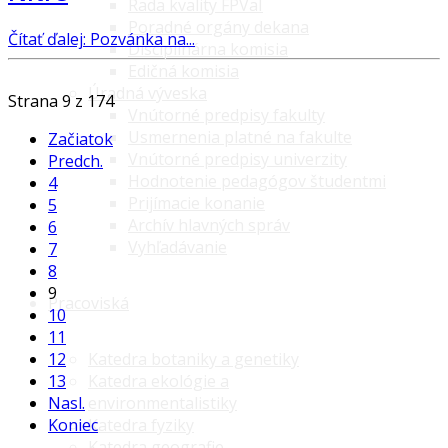
Rada kvality FPVaI
Poradné orgány dekana
Čítať ďalej: Pozvánka na...
Disciplinárna komisia
Edičná komisia
Úradná výveska
Strana 9 z 174
Vnútorné predpisy fakulty
Usmernenia platné na fakulte
Začiatok
Vnútorné predpisy univerzity
Predch.
Hodnotenie pedagógov študentmi
4
Prijímacie konanie
5
Archív hlavných správ
6
Vyhľadávanie
7
8
9
Pracoviská
10
11
Katedra botaniky a genetiky
12
Katedra ekológie a
13
environmentalistiky
Nasl.
Katedra fyziky
Koniec
Katedra geografie,