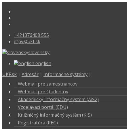
+421376408 555
dfpv@ukf.sk
slovensky
english
UKF.sk
|
Adresár
|
Informačné systémy
|
Webmail pre zamestnancov
Webmail pre študentov
Akademický informačný systém (AiS2)
Vzdelávací portál (EDU)
Knižničný informačný systém (KIS)
Registratúra (REG)