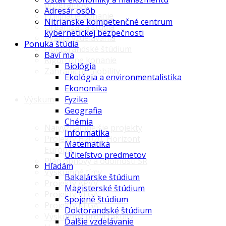
programov
Adresár osôb
Prijímacie konanie
Nitrianske kompetenčné centrum
Organizácia štúdia
kybernetickej bezpečnosti
Kvalita vzdelávania
Ponuka štúdia
Doktorandské štúdium
Baví ma
Rigorózne konanie
Biológia
Zahraničné mobility
Ekológia a environmentalistika
Ekonomika
Výskum
Fyzika
Geografia
Chémia
Najvýznamnejšie projekty
Informatika
Projekty H2020, Horizont
Matematika
Európa
Učiteľstvo predmetov
Plán obnovy a odolnosti SR
Hľadám
Výskumné tímy
Bakalárske štúdium
Projekty APVV
Magisterské štúdium
Projekty VEGA
Spojené štúdium
Projekty KEGA
Doktorandské štúdium
Výskumný profil fakulty
Ďalšie vzdelávanie