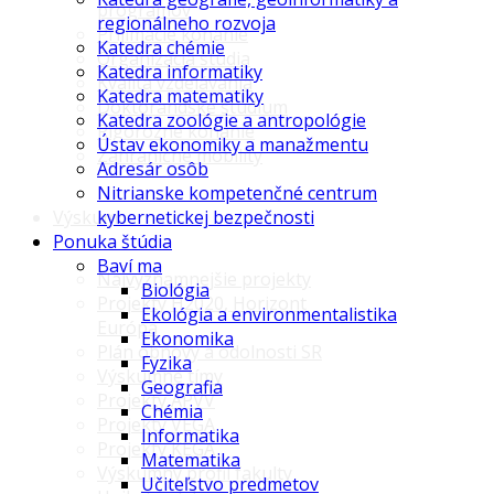
programov
regionálneho rozvoja
Prijímacie konanie
Katedra chémie
Organizácia štúdia
Katedra informatiky
Kvalita vzdelávania
Katedra matematiky
Doktorandské štúdium
Katedra zoológie a antropológie
Rigorózne konanie
Ústav ekonomiky a manažmentu
Zahraničné mobility
Adresár osôb
Nitrianske kompetenčné centrum
Výskum
kybernetickej bezpečnosti
Ponuka štúdia
Baví ma
Najvýznamnejšie projekty
Biológia
Projekty H2020, Horizont
Ekológia a environmentalistika
Európa
Ekonomika
Plán obnovy a odolnosti SR
Fyzika
Výskumné tímy
Geografia
Projekty APVV
Chémia
Projekty VEGA
Informatika
Projekty KEGA
Matematika
Výskumný profil fakulty
Učiteľstvo predmetov