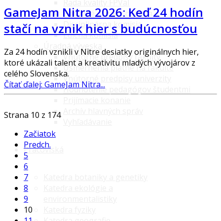
Rada kvality FPVaI
GameJam Nitra 2026: Keď 24 hodín
Poradné orgány dekana
Disciplinárna komisia
stačí na vznik hier s budúcnosťou
Edičná komisia
Úradná výveska
Za 24 hodín vznikli v Nitre desiatky originálnych hier,
Vnútorné predpisy fakulty
ktoré ukázali talent a kreativitu mladých vývojárov z
Usmernenia platné na fakulte
celého Slovenska.
Vnútorné predpisy univerzity
Čítať ďalej: GameJam Nitra...
Hodnotenie pedagógov študentmi
Prijímacie konanie
Archív hlavných správ
Strana 10 z 174
Vyhľadávanie
Začiatok
Predch.
Pracoviská
5
6
Katedra botaniky a genetiky
7
Katedra ekológie a
8
environmentalistiky
9
Katedra fyziky
10
Katedra geografie,
11