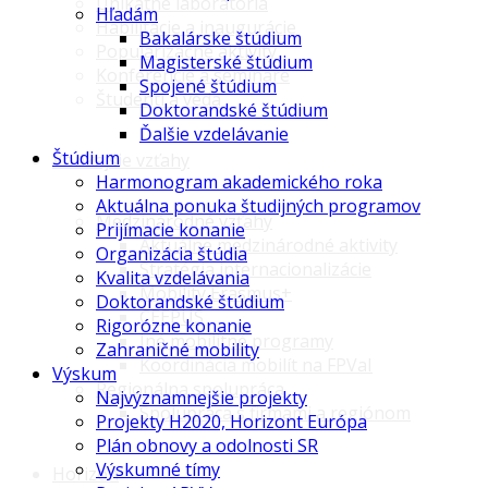
Unikátne laboratóriá
Hľadám
Habilitácie a inaugurácie
Bakalárske štúdium
Popularizačné aktivity
Magisterské štúdium
Konferencie a semináre
Spojené štúdium
Študenti a veda
Doktorandské štúdium
Ďalšie vzdelávanie
Štúdium
Vonkajšie vzťahy
Harmonogram akademického roka
Aktuálna ponuka študijných programov
Medzinárodné vzťahy
Prijímacie konanie
Aktuálne medzinárodné aktivity
Organizácia štúdia
Stratégia internacionalizácie
Kvalita vzdelávania
Mobility Erasmus+
Doktorandské štúdium
CEEPUS
Rigorózne konanie
Iné mobilitné programy
Zahraničné mobility
Koordinácia mobilít na FPVaI
Výskum
Regionálna spolupráca
Najvýznamnejšie projekty
Spolupráca s firmami a regiónom
Projekty H2020, Horizont Európa
Plán obnovy a odolnosti SR
Výskumné tímy
Horizon