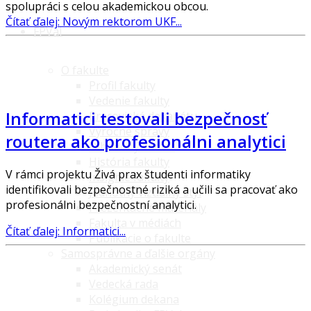
spolupráci s celou akademickou obcou.
Čítať ďalej: Novým rektorom UKF...
FPVaI
O fakulte
Profil fakulty
Vedenie fakulty
Informatici testovali bezpečnosť
Pracoviská dekanátu
Výročné správy
routera ako profesionálni analytici
Dlhodobý zámer
História fakulty
V rámci projektu Živá prax študenti informatiky
Insígnie fakulty
identifikovali bezpečnostné riziká a učili sa pracovať ako
Jednotný vizuálny štýl
profesionálni bezpečnostní analytici.
Prezentačné materiály
Fakulta v médiách
Čítať ďalej: Informatici...
Publikácie o fakulte
Samosprávne a ďalšie orgány
Akademický senát
Vedecká rada
Kolégium dekana