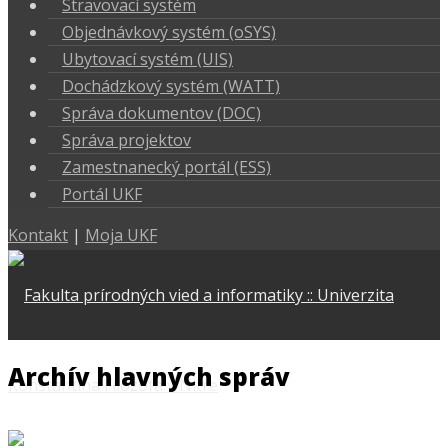
Stravovací systém
Objednávkový systém (oSYS)
Ubytovací systém (UIS)
Dochádzkový systém (WATT)
Správa dokumentov (DOC)
Správa projektov
Zamestnanecký portál (ESS)
Portál UKF
Kontakt
|
Moja UKF
Archív hlavných správ