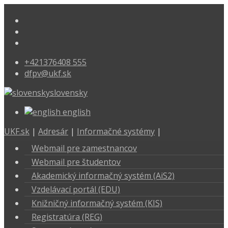
+421376408 555
dfpv@ukf.sk
slovensky
english
UKF.sk
|
Adresár
|
Informačné systémy
|
Webmail pre zamestnancov
Webmail pre študentov
Akademický informačný systém (AiS2)
Vzdelávací portál (EDU)
Knižničný informačný systém (KIS)
Registratúra (REG)