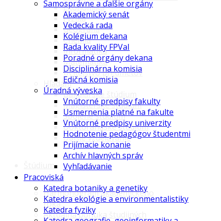
Samosprávne a ďalšie orgány
Ekonomika
Akademický senát
Fyzika
Vedecká rada
Geografia
Kolégium dekana
Chémia
Rada kvality FPVaI
Informatika
Poradné orgány dekana
Matematika
Disciplinárna komisia
Učiteľstvo predmetov
Edičná komisia
Hľadám
Úradná výveska
Bakalárske štúdium
Vnútorné predpisy fakulty
Magisterské štúdium
Usmernenia platné na fakulte
Spojené štúdium
Vnútorné predpisy univerzity
Doktorandské štúdium
Hodnotenie pedagógov študentmi
Ďalšie vzdelávanie
Prijímacie konanie
Archív hlavných správ
Štúdium
Vyhľadávanie
Pracoviská
Katedra botaniky a genetiky
Harmonogram akademického
Katedra ekológie a environmentalistiky
roka
Katedra fyziky
Aktuálna ponuka študijných
Katedra geografie, geoinformatiky a