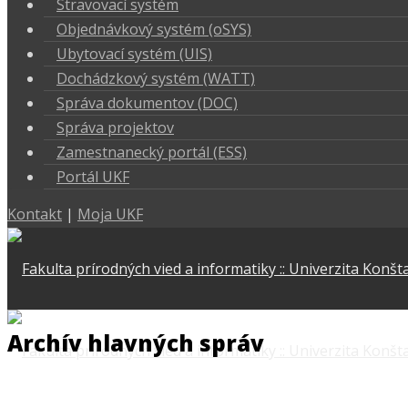
Stravovací systém
Objednávkový systém (oSYS)
Ubytovací systém (UIS)
Dochádzkový systém (WATT)
Správa dokumentov (DOC)
Správa projektov
Zamestnanecký portál (ESS)
Portál UKF
Kontakt
|
Moja UKF
Archív hlavných správ