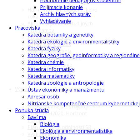
Hodnotenie pedagógov študentmi
Prijímacie konanie
Harmonogram akademického
Archív hlavných správ
roka
Vyhľadávanie
Aktuálna ponuka študijných
Pracoviská
programov
Katedra botaniky a genetiky
Prijímacie konanie
Katedra ekológie a environmentalistiky
Organizácia štúdia
Katedra fyziky
Kvalita vzdelávania
Katedra geografie, geoinformatiky a regionáln
Doktorandské štúdium
Katedra chémie
Rigorózne konanie
Katedra informatiky
Zahraničné mobility
Katedra matematiky
Katedra zoológie a antropológie
Výskum
Ústav ekonomiky a manažmentu
Adresár osôb
Nitrianske kompetenčné centrum kybernetickej
Najvýznamnejšie projekty
Ponuka štúdia
Projekty H2020, Horizont
Baví ma
Európa
Biológia
Plán obnovy a odolnosti SR
Ekológia a environmentalistika
Výskumné tímy
Ekonomika