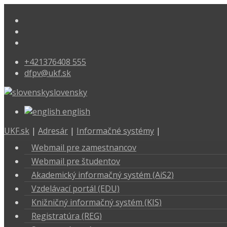
+421376408 555
dfpv@ukf.sk
slovensky
english
UKF.sk
|
Adresár
|
Informačné systémy
|
Webmail pre zamestnancov
Webmail pre študentov
Akademický informačný systém (AiS2)
Vzdelávací portál (EDU)
Knižničný informačný systém (KIS)
Registratúra (REG)