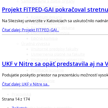
Samosprávne a ďalšie orgány
Akademický senát
Projekt FITPED-GAI pokračoval stretnu
Vedecká rada
Kolégium dekana
Na Sliezskej univerzite v Katoviciach sa uskutočnilo nad
Rada kvality FPVaI
Poradné orgány dekana
Čítať ďalej: Projekt FITPED-GAI...
Disciplinárna komisia
Edičná komisia
Úradná výveska
Vnútorné predpisy fakulty
Usmernenia platné na fakulte
Vnútorné predpisy univerzity
UKF v Nitre sa opäť predstavila aj na 
Hodnotenie pedagógov študentmi
Prijímacie konanie
Podujatie poskytlo priestor na prezentáciu možností vyso
Archív hlavných správ
Vyhľadávanie
Čítať ďalej: UKF v Nitre sa...
Pracoviská
Strana 14 z 174
Katedra botaniky a genetiky