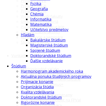
Projekty APVV
Fyzika
Projekty VEGA
Geografia
Projekty KEGA
Chémia
Výskumný profil fakulty
Informatika
Unikátne laboratóriá
Matematika
Habilitácie a inaugurácie
Učiteľstvo predmetov
Popularizačné aktivity
Hľadám
Konferencie a semináre
Bakalárske štúdium
Študenti a veda
Magisterské štúdium
Spojené štúdium
Vonkajšie vzťahy
Doktorandské štúdium
Ďalšie vzdelávanie
Štúdium
Medzinárodné vzťahy
Harmonogram akademického roka
Aktuálne medzinárodné aktivity
Aktuálna ponuka študijných programov
Stratégia internacionalizácie
Prijímacie konanie
Mobility Erasmus+
Organizácia štúdia
CEEPUS
Kvalita vzdelávania
Iné mobilitné programy
Doktorandské štúdium
Koordinácia mobilít na FPVaI
Rigorózne konanie
Regionálna spolupráca