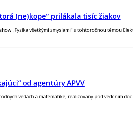
orá (ne)kope“ prilákala tisíc žiakov
 show „Fyzika všetkými zmyslami“ s tohtoročnou témou Elekt
kajúci“ od agentúry APVV
rodných vedách a matematike, realizovaný pod vedením doc.