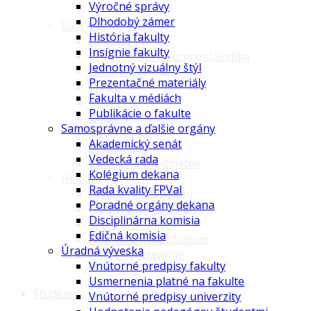
Výročné správy
Dlhodobý zámer
Baví ma
História fakulty
Biológia
Insígnie fakulty
Ekológia a environmentalistika
Jednotný vizuálny štýl
Ekonomika
Prezentačné materiály
Fyzika
Fakulta v médiách
Geografia
Publikácie o fakulte
Chémia
Samosprávne a ďalšie orgány
Informatika
Akademický senát
Matematika
Vedecká rada
Učiteľstvo predmetov
Kolégium dekana
Hľadám
Rada kvality FPVaI
Bakalárske štúdium
Poradné orgány dekana
Magisterské štúdium
Disciplinárna komisia
Spojené štúdium
Edičná komisia
Doktorandské štúdium
Úradná výveska
Ďalšie vzdelávanie
Vnútorné predpisy fakulty
Usmernenia platné na fakulte
Štúdium
Vnútorné predpisy univerzity