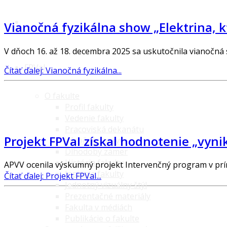
Vianočná fyzikálna show „Elektrina, kt
V dňoch 16. až 18. decembra 2025 sa uskutočnila vianočná
FPVaI
Čítať ďalej: Vianočná fyzikálna...
O fakulte
Profil fakulty
Vedenie fakulty
Pracoviská dekanátu
Projekt FPVaI získal hodnotenie „vyni
Výročné správy
Dlhodobý zámer
História fakulty
APVV ocenila výskumný projekt Intervenčný program v prí
Insígnie fakulty
Čítať ďalej: Projekt FPVaI...
Jednotný vizuálny štýl
Prezentačné materiály
Fakulta v médiách
Publikácie o fakulte